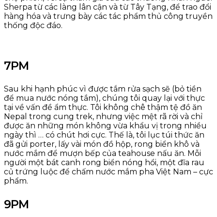
Sherpa từ các làng lân cận và từ Tây Tạng, để trao đổi
hàng hóa và trưng bày các tác phẩm thủ công truyền
thống độc đáo.
7PM
Sau khi hạnh phúc vì được tắm rửa sạch sẽ (bỏ tiền
để mua nước nóng tắm), chúng tôi quay lại với thực
tại về vấn đề ẩm thực. Tôi không chê thậm tệ đồ ăn
Nepal trong cung trek, nhưng việc mệt rã rời và chỉ
được ăn những món không vừa khẩu vị trong nhiều
ngày thì … có chút hơi cực. Thế là, tôi lục túi thức ăn
đã gửi porter, lấy vài món đồ hộp, rong biển khô và
nước mắm để mượn bếp của teahouse nấu ăn. Mỗi
người một bát canh rong biển nóng hổi, một đĩa rau
củ trứng luộc để chấm nước mắm pha Việt Nam – cực
phẩm.
9PM