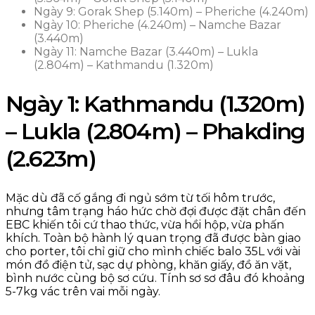
Ngày 9: Gorak Shep (5.140m) – Pheriche (4.240m)
Ngày 10: Pheriche (4.240m) – Namche Bazar
(3.440m)
Ngày 11: Namche Bazar (3.440m) – Lukla
(2.804m) – Kathmandu (1.320m)
Ngày 1: Kathmandu (1.320m)
– Lukla (2.804m) – Phakding
(2.623m)
Mặc dù đã cố gắng đi ngủ sớm từ tối hôm trước,
nhưng tâm trạng háo hức chờ đợi được đặt chân đến
EBC khiến tôi cứ thao thức, vừa hồi hộp, vừa phấn
khích. Toàn bộ hành lý quan trọng đã được bàn giao
cho porter, tôi chỉ giữ cho mình chiếc balo 35L với vài
món đồ điện tử, sạc dự phòng, khăn giấy, đồ ăn vặt,
bình nước cùng bộ sơ cứu. Tính sơ sơ đâu đó khoảng
5-7kg vác trên vai mỗi ngày.