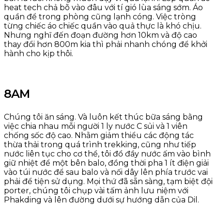
heat tech chả bõ vào đâu với tí gió lùa sáng sớm. Áo
quần để trong phòng cũng lạnh cóng. Việc tròng
từng chiếc áo chiếc quần vào quả thực là khó chịu.
Nhưng nghĩ đến đoạn đường hơn 10km và độ cao
thay đổi hơn 800m kia thì phải nhanh chóng để khởi
hành cho kịp thôi.
8AM
Chúng tôi ăn sáng. Và luôn kết thúc bữa sáng bằng
việc chia nhau mỗi người 1 ly nước C sủi và 1 viên
chống sốc độ cao. Nhằm giảm thiểu các động tác
thừa thải trong quá trình trekking, cũng như tiếp
nước liên tục cho cơ thể, tôi đổ đầy nước ấm vào bình
giữ nhiệt để một bên balo, đồng thời pha 1 ít điện giải
vào túi nước để sau balo và nối dây lên phía trước vai
phải để tiện sử dụng. Mọi thứ đã sẵn sàng, tạm biệt đội
porter, chúng tôi chụp vài tấm ảnh lưu niệm với
Phakding và lên đường dưới sự hướng dẫn của Dil.