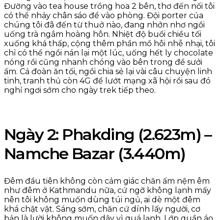
Đường vào tea house trồng hoa 2 bên, thơ đến nối tôi
có thể nhảy chân sáo để vào phòng. Đội porter của
chúng tôi đã đến từ thuở nào, đang nhởn nhơ ngồi
uống trà ngắm hoàng hôn. Nhiệt độ buổi chiều tối
xuống khá thấp, cộng thêm phần mồ hôi nhễ nhại, tôi
chỉ có thể ngồi nán lại một lúc, uống hết ly chocolate
nóng rồi cũng nhanh chóng vào bên trong để sưởi
ấm. Cả đoàn ăn tối, ngồi chia sẻ lại vài câu chuyện linh
tinh, tranh thủ còn 4G để lướt mạng xã hội rồi sau đó
nghỉ ngơi sớm cho ngày trek tiếp theo.
Ngày 2: Phakding (2.623m) –
Namche Bazar (3.440m)
Đêm đầu tiên không còn cảm giác chăn ấm nệm êm
như đêm ở Kathmandu nữa, cứ ngỡ không lạnh mấy
nên tôi không muốn dùng túi ngủ, ai dè một đêm
khá chật vật. Sáng sớm, chăn cứ dính lấy người, cơ
bản là lười không muốn dậy vì quá lạnh. Lớp quần áo