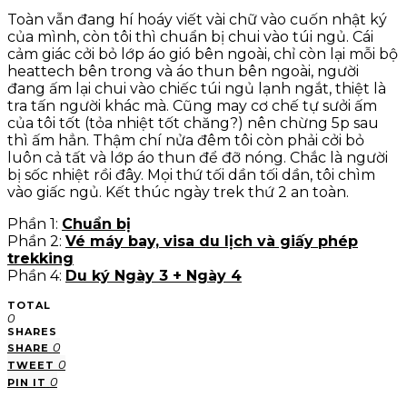
Toàn vẫn đang hí hoáy viết vài chữ vào cuốn nhật ký
của mình, còn tôi thì chuẩn bị chui vào túi ngủ. Cái
cảm giác cởi bỏ lớp áo gió bên ngoài, chỉ còn lại mỗi bộ
heattech bên trong và áo thun bên ngoài, người
đang ấm lại chui vào chiếc túi ngủ lạnh ngắt, thiệt là
tra tấn người khác mà. Cũng may cơ chế tự sưởi ấm
của tôi tốt (tỏa nhiệt tốt chăng?) nên chừng 5p sau
thì ấm hẳn. Thậm chí nửa đêm tôi còn phải cởi bỏ
luôn cả tất và lớp áo thun để đỡ nóng. Chắc là người
bị sốc nhiệt rồi đây. Mọi thứ tối dần tối dần, tôi chìm
vào giấc ngủ. Kết thúc ngày trek thứ 2 an toàn.
Phần 1:
Chuẩn bị
Phần 2:
Vé máy bay, visa du lịch và giấy phép
trekking
Phần 4:
Du ký Ngày 3 + Ngày 4
TOTAL
0
SHARES
0
SHARE
0
TWEET
0
PIN IT