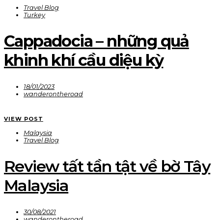
Travel Blog
Turkey
Cappadocia – những quả
khinh khí cầu diệu kỳ
18/01/2023
wanderontheroad
VIEW POST
Malaysia
Travel Blog
Review tất tần tật về bờ Tây
Malaysia
30/08/2021
wanderontheroad