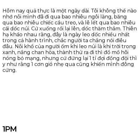
Hôm nay quả thực là một ngày dài. Tôi không thể nào
nhớ nỗi mình đã đi qua bao nhiêu ngôi làng, băng
qua bao nhiêu chiếc cầu treo, và lê lết qua bao nhiêu
cái dốc núi. Cứ xuống rồi lại lên, dốc thăm thẳm. Thiên
hạ kháo nhau rằng, đây là ngày leo dốc nhiều nhất
trong cả hành trình, chắc người ta chẳng nói điêu
đâu. Nỗi khổ của người ốm khi leo núi là khi trời trong
xanh, nắng chan hòa, thành thử ra đi thì đổ mồ hôi
nóng bỏ mạng, nhưng cứ đứng lại 1 tí đợi đồng đội thì
y như rằng 1 cơn gió nhẹ qua cũng khiến mình đông
cứng.
1PM