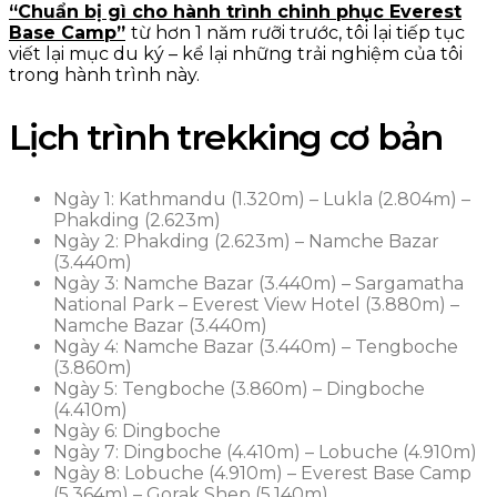
“Chuẩn bị gì cho hành trình chinh phục Everest
Base Camp”
từ hơn 1 năm rưỡi trước, tôi lại tiếp tục
viết lại mục du ký – kể lại những trải nghiệm của tôi
trong hành trình này.
Lịch trình trekking cơ bản
Ngày 1: Kathmandu (1.320m) – Lukla (2.804m) –
Phakding (2.623m)
Ngày 2: Phakding (2.623m) – Namche Bazar
(3.440m)
Ngày 3: Namche Bazar (3.440m) – Sargamatha
National Park – Everest View Hotel (3.880m) –
Namche Bazar (3.440m)
Ngày 4: Namche Bazar (3.440m) – Tengboche
(3.860m)
Ngày 5: Tengboche (3.860m) – Dingboche
(4.410m)
Ngày 6: Dingboche
Ngày 7: Dingboche (4.410m) – Lobuche (4.910m)
Ngày 8: Lobuche (4.910m) – Everest Base Camp
(5.364m) – Gorak Shep (5.140m)