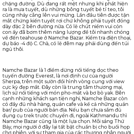
chặng đường. Dù đang rất mệt nhưng khi phát hiện
ra là mưa tuyết, dù những bông tuyết bé tí teo, tôi
cũng nhảy cẫng lên vui mừng. Lần đầu tiên được tận
mắt chứng kiến tuyết rơi chứ không phải tuyết đóng
dày đặc 2 bên đường nữa. Có lẽ chút niềm vui cỏn
con ấy đã bơm thêm năng lượng để tôi nhanh chóng
về đến teahouse ở Namche Bazar. Kiểm tra điện thoại,
dự báo -4 độ C. Chà, có lẽ đêm nay phải dùng đến túi
ngủ thôi.
Namche Bazar là 1 điểm dừng nổi tiếng dọc theo
tuyến đường Everest, là nơi định cư của người
Sherpa, trên một sườn đồi hình vòng cung với view
cực kỳ đẹp mắt. Đây còn là trung tâm thương mại,
lịch sử nổi tiếng với món pho-mát và bơ bò yak. Bên
cạnh những khách sạn tiện nghi, Namche Bazar còn
có đầy đủ nhà hàng, quán cafe và kể cả những quán
bar/ pub của người bản địa. Nếu bạn chưa sắm đủ
dụng cụ trek trước chuyến đi, ngoài Kathmandu thì
Namche Bazar cũng là một lựa chọn. Mỗi sáng Thứ
Bảy, mọi người ở đây lại tất bật chuẩn bị cho buổi họp
chợ phiên, với sự tham gia của các thương nhân người