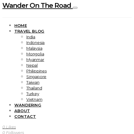
Wander On The Road
HOME
TRAVEL BLOG
India
Indonesia
Malaysia
Mongolia
Myanmar
Nepal
Philippines
Singapore
Taiwan
Thailand
Turkey
Vietnam
WANDERING
ABOUT
CONTACT
0
Likes
0
Followers