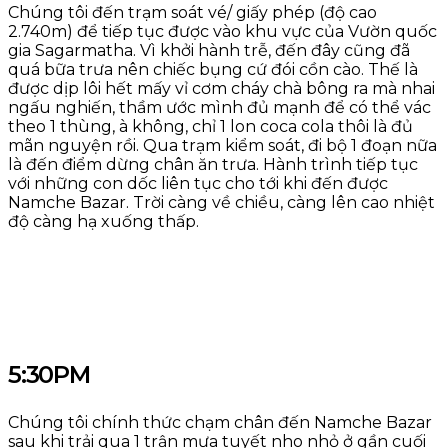
Chúng tôi đến trạm soát vé/ giấy phép (độ cao
2.740m) để tiếp tục được vào khu vực của Vườn quốc
gia Sagarmatha. Vì khởi hành trễ, đến đây cũng đã
quá bữa trưa nên chiếc bụng cứ đói cồn cào. Thế là
được dịp lôi hết mấy vỉ cơm cháy chà bông ra mà nhai
ngấu nghiến, thầm ước mình đủ mạnh để có thể vác
theo 1 thùng, à không, chỉ 1 lon coca cola thôi là đủ
mãn nguyện rồi. Qua trạm kiểm soát, đi bộ 1 đoạn nữa
là đến điểm dừng chân ăn trưa. Hành trình tiếp tục
với những con dốc liên tục cho tới khi đến được
Namche Bazar. Trời càng về chiều, càng lên cao nhiệt
độ càng hạ xuống thấp.
5:30PM
Chúng tôi chính thức chạm chân đến Namche Bazar
sau khi trải qua 1 trận mưa tuyết nho nhỏ ở gần cuối