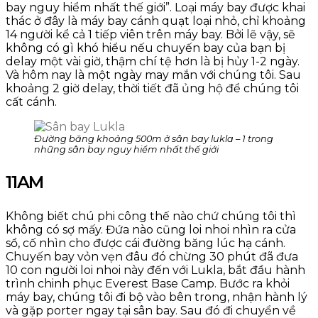
bay nguy hiểm nhất thế giới”. Loại máy bay được khai
thác ở đây là máy bay cánh quạt loại nhỏ, chỉ khoảng
14 người kể cả 1 tiếp viên trên máy bay. Bởi lẽ vậy, sẽ
không có gì khó hiểu nếu chuyến bay của bạn bị
delay một vài giờ, thậm chí tệ hơn là bị hủy 1-2 ngày.
Và hôm nay là một ngày may mắn với chúng tôi. Sau
khoảng 2 giờ delay, thời tiết đã ủng hộ để chúng tôi
cất cánh.
Đường băng khoảng 500m ở sân bay lukla – 1 trong
những sân bay nguy hiểm nhất thế giới
11AM
Không biết chú phi công thế nào chứ chúng tôi thì
không có sợ mấy. Đứa nào cũng loi nhoi nhìn ra cửa
sổ, cố nhìn cho được cái đường băng lúc hạ cánh.
Chuyến bay vỏn vẹn đâu đó chừng 30 phút đã đưa
10 con người loi nhoi này đến với Lukla, bắt đầu hành
trình chinh phục Everest Base Camp. Bước ra khỏi
máy bay, chúng tôi đi bộ vào bên trong, nhận hành lý
và gặp porter ngay tại sân bay. Sau đó đi chuyển về