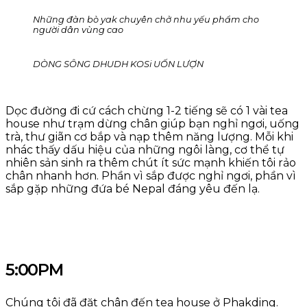
Những đàn bò yak chuyên chở nhu yếu phẩm cho
người dân vùng cao
DÒNG SÔNG DHUDH KOSi UỐN LƯỢN
Dọc đường đi cứ cách chừng 1-2 tiếng sẽ có 1 vài tea
house như trạm dừng chân giúp bạn nghỉ ngơi, uống
trà, thư giãn cơ bắp và nạp thêm năng lượng. Mỗi khi
nhác thấy dấu hiệu của những ngôi làng, cơ thể tự
nhiên sản sinh ra thêm chút ít sức mạnh khiến tôi rảo
chân nhanh hơn. Phần vì sắp được nghỉ ngơi, phần vì
sắp gặp những đứa bé Nepal đáng yêu đến lạ.
5:00PM
Chúng tôi đã đặt chân đến tea house ở Phakding.