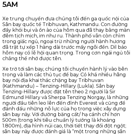
5AM
Xe trung chuyển đưa chúng tôi đến ga quốc nội của
Sân bay quốc tế Tribhuvan, Kathmandu. Con đường
đầy khói bụi và ồn ào của hôm qua đã thay bằng màn
đêm tịch mịch, im như ru. Thành phố vẫn còn chìm
trong giấc ngủ, ngoại trừ những người hành hương
đã trật tự xếp 1 hàng dài trước mấy ngôi đền. Dil bảo
hôm nay có lễ hội quan trọng. Trong cơn ngái ngủ tôi
chẳng thể nhớ được tên.
Xe trờ tới sân bay, chúng tôi chuyển hành lý vào bên
trong và làm các thủ tục để bay. Có khá nhiều hãng
bay nội địa khai thác chặng bay Tribhuvan
(Kathmandu) – Tenzing-Hillary (Lukla). Sân bay
Tenzing-Hillary được đặt tên theo 2 người là Sir
Edmund Hillary và Sherpa Tenzing Norgay, là những
người đầu tiên leo lên đến đỉnh Everest và cũng để
đánh dấu những nỗ lực của họ trong việc xây dựng
sân bay này. Với đường băng cất/ hạ cánh chỉ hơn
500m (trong khi tiêu chuẩn lý tưởng là khoảng
1.800m), địa hình núi cao, thời tiết thay đổi đột ngột;
sân bay này được đánh giá là “một trong những sân