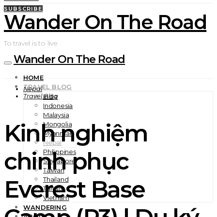
SUBSCRIBE
Wander On The Road
To travel is to live
Wander On The Road
HOME
TRAVEL BLOG
Nepal
Travel Blog
India
Indonesia
Malaysia
Kinh nghiệm
Mongolia
Myanmar
Nepal
chinh phục
Philippines
Singapore
Taiwan
Everest Base
Thailand
Turkey
Vietnam
WANDERING
ABOUT