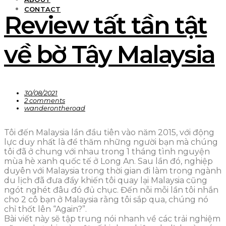
CONTACT
Review tất tần tật
về bờ Tây Malaysia
30/08/2021
2 comments
wanderontheroad
Tôi đến Malaysia lần đầu tiên vào năm 2015, với động
lực duy nhất là để thăm những người bạn mà chúng
tôi đã ở chung với nhau trong 1 tháng tình nguyện
mùa hè xanh quốc tế ở Long An. Sau lần đó, nghiệp
duyên với Malaysia trong thời gian đi làm trong ngành
du lịch đã đưa đẩy khiến tôi quay lại Malaysia cũng
ngót nghét đâu đó đủ chục. Đến nỗi mỗi lần tôi nhắn
cho 2 cô bạn ở Malaysia rằng tôi sắp qua, chúng nó
chỉ thốt lên “Again?”.
Bài viết này sẽ tập trung nói nhanh về các trải nghiệm