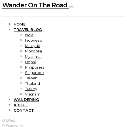
Wander On The Road
HOME
TRAVEL BLOG
India
Indonesia
Malaysia
Mongolia
Myanmar
Nepal
Philippines
Singapore
Taiwan
Thailand
Turkey
Vietnam
WANDERING
ABOUT
CONTACT
0
Likes
0
Followers