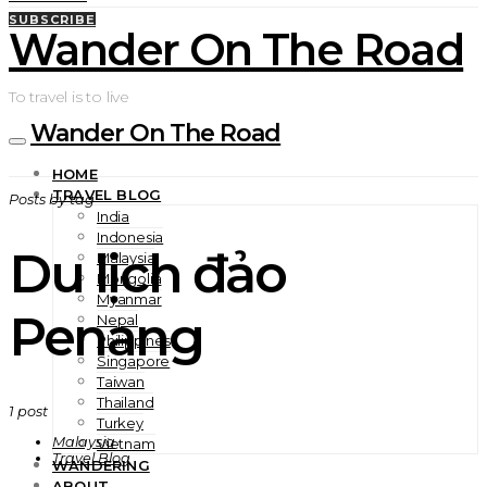
SUBSCRIBE
Wander On The Road
To travel is to live
Wander On The Road
HOME
TRAVEL BLOG
Posts by tag
India
Indonesia
Du lịch đảo
Malaysia
Mongolia
Myanmar
Penang
Nepal
Philippines
Singapore
Taiwan
Thailand
1 post
Turkey
Malaysia
Vietnam
Travel Blog
WANDERING
ABOUT