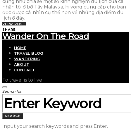
cũng như chia sẻ một số kinh nghiệm du lịch của cá
nhân tôi ở bờ Tây Malaysia, hi vọng cung cấp cho bạn
đọc được cái nhìn cụ thể hơn về những địa điểm du
lịch ở đây.
VIEW POST
SHARE
Wander On The Road
HOME
TRAVEL BLOG
WANDERING
ABOUT
CONTACT
To travel is to live
Search for:
SEARCH
Input your search keywords and press Enter.