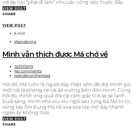
với áp lực “phải đi làm” như các công việc trước đây.
VIEW POST
SHARE
VIEW POST
6 min
Wandering
Mình vẫn thích được Má chở về
15/07/2019
No comments
wanderontheroad
Hồi đó, Má luôn là người dậy thiệt sớm để đợi mình gọi
một cái là phóng xe cái ào xuống bến đón mình. Cũng
hồi đó, mình ưng quá đỗi cái cảm giác trời se se lạnh
buổi sáng, mình nhỏ xíu xiu ngồi sau lưng bà Má to to,
vòng tay ôm bụng Má rồi xoa xoa lớp mỡ dày thành
ngấn ấy không thôi.
VIEW POST
SHARE