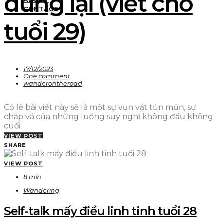
dừng lại (viết cho
CONTACT
tuổi 29)
17/12/2023
One comment
wanderontheroad
Có lẽ bài viết này sẽ là một sự vụn vặt tủn mủn, sự
chắp vá của những luồng suy nghĩ không đầu không
cuối.
VIEW POST
SHARE
VIEW POST
8 min
Wandering
Self-talk mấy điều linh tinh tuổi 28