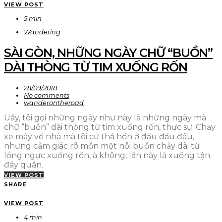
VIEW POST
5 min
Wandering
SÀI GÒN, NHỮNG NGÀY CHỮ “BUỒN”
DÀI THÒNG TỪ TIM XUỐNG RỐN
28/09/2018
No comments
wanderontheroad
Uầy, tôi gọi những ngày như này là những ngày mà
chữ “buồn” dài thòng từ tim xuống rốn, thực sự. Chạy
xe máy về nhà mà tôi cứ thả hồn ở đẩu đầu đâu,
nhưng cảm giác rõ mồn một nỗi buồn chảy dài từ
lồng ngực xuống rốn, à không, lần này là xuống tận
đáy quần.
VIEW POST
SHARE
VIEW POST
4 min