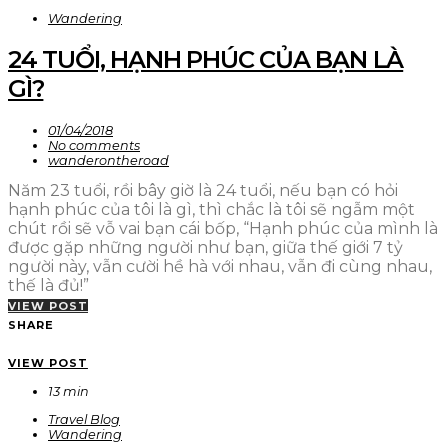
Wandering
24 TUỔI, HẠNH PHÚC CỦA BẠN LÀ
GÌ?
01/04/2018
No comments
wanderontheroad
Năm 23 tuổi, rồi bây giờ là 24 tuổi, nếu bạn có hỏi
hạnh phúc của tôi là gì, thì chắc là tôi sẽ ngẫm một
chút rồi sẽ vỗ vai bạn cái bốp, “Hạnh phúc của mình là
được gặp những người như bạn, giữa thế giới 7 tỷ
người này, vẫn cười hề hà với nhau, vẫn đi cùng nhau,
thế là đủ!”
VIEW POST
SHARE
VIEW POST
13 min
Travel Blog
Wandering