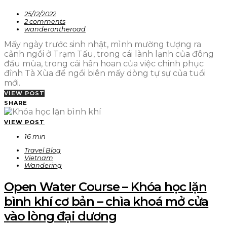
25/12/2022
2 comments
wanderontheroad
Mấy ngày trước sinh nhật, mình mường tượng ra
cảnh ngồi ở Trạm Tấu, trong cái lành lạnh của đông
đầu mùa, trong cái hân hoan của việc chinh phục
đỉnh Tà Xùa để ngồi biên mấy dòng tự sự của tuổi
mới.
VIEW POST
SHARE
VIEW POST
16 min
Travel Blog
Vietnam
Wandering
Open Water Course – Khóa học lặn
bình khí cơ bản – chìa khoá mở cửa
vào lòng đại dương