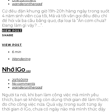
One comment
wanderontheroad
Cứ đều đặn khung giờ 19h-20h hàng ngày trong suốt
4 năm sinh viên của tôi, Má và tôi vẫn gọi đều đều chỉ
để hỏi vài ba câu bâng quơ, đại loại là “Ăn cơm chưa?
Đang làm gì vậy? …”.
VIEW POST
SHARE
VIEW POST
6 min
Wandering
Nhớ IGo …
20/10/2019
No comments
wanderontheroad
Người ta nói, khi bạn làm công việc mà mình yêu
thích, bạn sẽ không còn dùng thời gian để làm thước
đo cho công việc nữa. Quả vậy, trong suốt từng ấy
thời gian ở IGo, chưa có ngày nào mà mình thức dậy