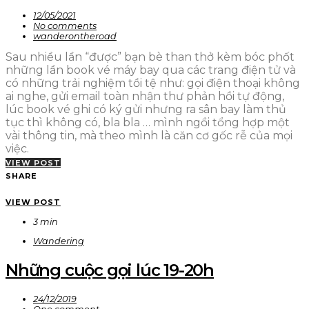
12/05/2021
No comments
wanderontheroad
Sau nhiều lần “được” bạn bè than thở kèm bóc phốt
những lần book vé máy bay qua các trang điện tử và
có những trải nghiệm tồi tệ như: gọi điện thoại không
ai nghe, gửi email toàn nhận thư phản hồi tự động,
lúc book vé ghi có ký gửi nhưng ra sân bay làm thủ
tục thì không có, bla bla … mình ngồi tổng hợp một
vài thông tin, mà theo mình là căn cơ gốc rễ của mọi
việc.
VIEW POST
SHARE
VIEW POST
3 min
Wandering
Những cuộc gọi lúc 19-20h
24/12/2019