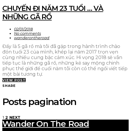
CHUYẾN ĐI NĂM 23 TUỔI … VÀ
NHỮNG GÃ RỒ
02/01/2018
No comments
wanderontheroad
Đấy là 5 gã rồ mà tôi đã gặp trong hành trình chào
đón tuổi 23 của mình, khép lại năm 2017 trọn vẹn
cùng nhiều cung bậc cảm xúc. Hi vọng 2018 sẽ vẫn
tiếp tục là những gã rồ, những kẻ say mộng chinh
phục thế giới để cuối năm tôi còn có thể ngồi viết tiếp
một bài tương tự.
VIEW POST
SHARE
Posts pagination
1
2
NEXT
Wander On The Road