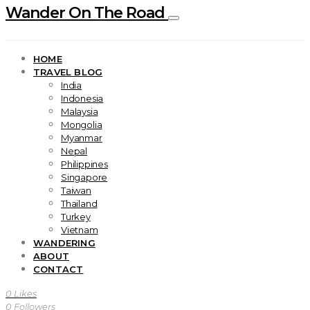
Wander On The Road
HOME
TRAVEL BLOG
India
Indonesia
Malaysia
Mongolia
Myanmar
Nepal
Philippines
Singapore
Taiwan
Thailand
Turkey
Vietnam
WANDERING
ABOUT
CONTACT
0
Likes
0
Followers