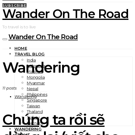
SUBSCRIBE
Wander On The Road
To travel is to live
Wander On The Road
HOME
TRAVEL BLOG
India
Wandering
Indonesia
Malaysia
Mongolia
Myanmar
11 posts
Nepal
Philippines
Wandering
Singapore
Taiwan
Thailand
Chúng ta rồi sẽ
Turkey
Vietnam
WANDERING
ABOUT