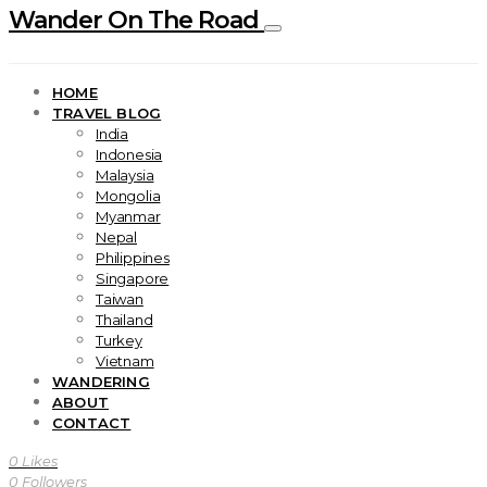
Wander On The Road
HOME
TRAVEL BLOG
India
Indonesia
Malaysia
Mongolia
Myanmar
Nepal
Philippines
Singapore
Taiwan
Thailand
Turkey
Vietnam
WANDERING
ABOUT
CONTACT
0
Likes
0
Followers