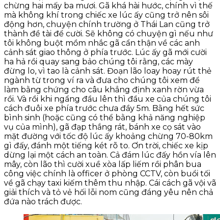
chừng hai mấy ba mươi. Gã khá hài hước, chính vì thế
mà không khí trong chiếc xe lúc ấy cũng trở nên sôi
động hơn, chuyện chính trường ở Thái Lan cũng trở
thành đề tài để cười. Sẽ không có chuyện gì nếu như
tôi không buột mồm nhắc gã cẩn thận về các anh
cảnh sát giao thông ở phía trước. Lúc ấy gã mới cười
ha hả rồi quay sang bảo chúng tôi rằng, các mày
đừng lo, vì tao là cảnh sát. Đoạn lão loay hoay rút thẻ
ngành từ trong ví ra và đưa cho chúng tôi xem để
làm bằng chứng cho câu khẳng định xanh rờn vừa
rồi. Và rồi khi ngẩng đầu lên thì đầu xe của chúng tôi
cách đuôi xe phía trước chưa đầy 5m. Bằng hết sức
bình sinh (hoặc cũng có thể bằng khả năng nghiệp
vụ của mình), gã đạp thắng rát, bánh xe cọ sát vào
mặt đường với tốc độ lúc ấy khoảng chừng 70-80km
gì đấy, đánh một tiếng két rõ to. Ơn trời, chiếc xe kịp
dừng lại một cách an toàn. Cả đám lúc đấy hồn vía lên
mây, còn lão thì cười xuề xòa lấp liếm rồi phân bua
công việc chính là officer ở phòng CCTV, còn buổi tối
về gã chạy taxi kiếm thêm thu nhập. Cái cách gã vội vã
giải thích và tỏ vẻ hối lỗi nom cũng đáng yêu nên chả
đứa nào trách được.