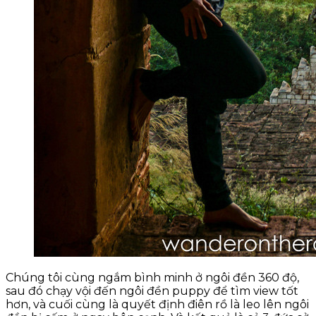
Chúng tôi cùng ngắm bình minh ở ngôi đền 360 độ,
sau đó chạy vội đến ngôi đền puppy để tìm view tốt
hơn, và cuối cùng là quyết định điên rồ là leo lên ngôi