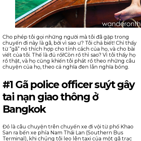
Cho phép tôi gọi những người mà tôi đã gặp trong
chuyến đi này là gã, bởi vì sao ư? Tôi chả biết! Chỉ thấy
từ “gã” nó thích hợp cho tính cách của họ, và cho bài
viết của tôi. Thế là đủ rồi!Còn rồ thì sao? Vì tôi thấy họ
rồ thật, và họ cũng khiến tôi phát rồ theo những câu
chuyện của họ, theo cả nghĩa đen lẫn nghĩa bóng.
#1 Gã police officer suýt gây
tai nạn giao thông ở
Bangkok
Đó là câu chuyện trên chuyến xe đi vội từ phố Khao
San ra bến xe phía Nam Thái Lan (Southern Bus
Terminal), khi chúng tôi leo lên taxi của một gã trạc