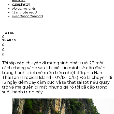
CONTACT
02/01/2018
No comments
13 minute read
wanderontheroad
TOTAL
0
SHARES
0
0
0
Tôi sắp xếp chuyến đi mừng sinh nhật tuổi 23 một
cách chóng vánh sau khi biết tin mình sẽ dẫn đoàn
trong hành trình về miền biển nhiệt đới phía Nam
Thái Lan (Tropical Island – 07/12-10/12). Đó là chuyến đi
13 ngày đêm đầy cảm xúc, và sẽ thật sai sót nếu quay
trở về mà quên đi mất những gã rồ tôi đã gặp trong
suốt hành trình này!