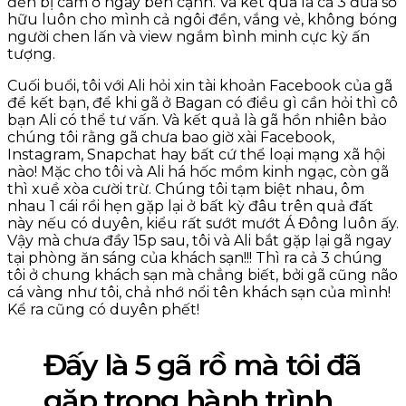
đền bị cấm ở ngay bên cạnh. Và kết quả là cả 3 đứa sở
hữu luôn cho mình cả ngôi đền, vắng vẻ, không bóng
người chen lấn và view ngắm bình minh cực kỳ ấn
tượng.
Cuối buổi, tôi với Ali hỏi xin tài khoản Facebook của gã
để kết bạn, để khi gã ở Bagan có điều gì cần hỏi thì cô
bạn Ali có thể tư vấn. Và kết quả là gã hồn nhiên bảo
chúng tôi rằng gã chưa bao giờ xài Facebook,
Instagram, Snapchat hay bất cứ thể loại mạng xã hội
nào! Mặc cho tôi và Ali há hốc mồm kinh ngạc, còn gã
thì xuề xòa cười trừ. Chúng tôi tạm biệt nhau, ôm
nhau 1 cái rồi hẹn gặp lại ở bất kỳ đâu trên quả đất
này nếu có duyên, kiểu rất sướt mướt Á Đông luôn ấy.
Vậy mà chưa đầy 15p sau, tôi và Ali bắt gặp lại gã ngay
tại phòng ăn sáng của khách sạn!!! Thì ra cả 3 chúng
tôi ở chung khách sạn mà chẳng biết, bởi gã cũng não
cá vàng như tôi, chả nhớ nổi tên khách sạn của mình!
Kể ra cũng có duyên phết!
Đấy là 5 gã rồ mà tôi đã
gặp trong hành trình