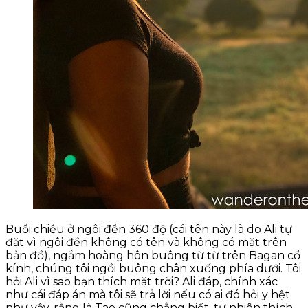
Buổi chiều ở ngôi đền 360 độ (cái tên này là do Ali tự
đặt vì ngôi đền không có tên và không có mặt trên
bản đồ), ngắm hoàng hôn buông từ từ trên Bagan cổ
kính, chúng tôi ngồi buông chân xuống phía dưới. Tôi
hỏi Ali vì sao bạn thích mặt trời? Ali đáp, chính xác
như cái đáp án mà tôi sẽ trả lời nếu có ai đó hỏi y hệt
như vậy, rằng là Tao cũng chẳng biết, tự nhiên thích