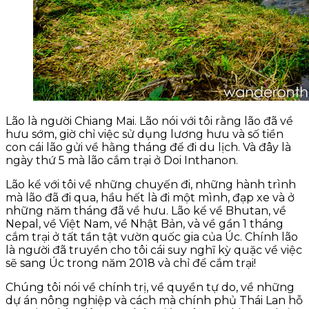
Lão là người Chiang Mai. Lão nói với tôi rằng lão đã về
hưu sớm, giờ chỉ việc sử dụng lương hưu và số tiền
con cái lão gửi về hằng tháng để đi du lịch. Và đây là
ngày thứ 5 mà lão cắm trại ở Doi Inthanon.
Lão kể với tôi về những chuyến đi, những hành trình
mà lão đã đi qua, hầu hết là đi một mình, đạp xe và ở
những năm tháng đã về hưu. Lão kể về Bhutan, về
Nepal, về Việt Nam, về Nhật Bản, và về gần 1 tháng
cắm trại ở tất tần tật vườn quốc gia của Úc. Chính lão
là người đã truyền cho tôi cái suy nghĩ kỳ quặc về việc
sẽ sang Úc trong năm 2018 và chỉ để cắm trại!
Chúng tôi nói về chính trị, về quyền tự do, về những
dự án nông nghiệp và cách mà chính phủ Thái Lan hỗ