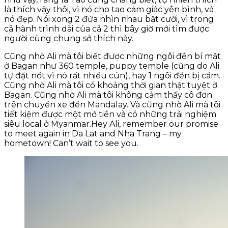
là thích vậy thôi, vì nó cho tao cảm giác yên bình, và
nó đẹp. Nói xong 2 đứa nhìn nhau bật cười, vì trong
cả hành trình dài của cả 2 thì bây giờ mới tìm được
người cùng chung sở thích này.
Cũng nhờ Ali mà tôi biết được những ngôi đền bí mật
ở Bagan như 360 temple, puppy temple (cũng do Ali
tự đặt nốt vì nó rất nhiều cún), hay 1 ngôi đền bị cấm.
Cũng nhờ Ali mà tôi có khoảng thời gian thật tuyệt ở
Bagan. Cũng nhờ Ali mà tôi không cảm thấy cô đơn
trên chuyến xe đến Mandalay. Và cũng nhờ Ali mà tôi
tiết kiệm được một mớ tiền và có những trải nghiệm
siêu local ở Myanmar.Hey Ali, remember our promise
to meet again in Da Lat and Nha Trang – my
hometown! Can’t wait to see you.