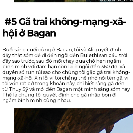
#5 Gã trai không-mạng-xã-
hội ở Bagan
Buổi sáng cuối cùng ở Bagan, tôi và Ali quyết định
dậy thật sớm để đi đến ngôi đền Bulethi săn bầu trời
đầy sao trước, sau đó mới chạy qua chỗ hẹn ngắm
bình minh với đám bạn còn lại ở ngôi đền 360 độ. Và
duyên số run rủi sao cho chúng tôi gặp gã trai không-
mạng-xã-hội. Xin lỗi vì tôi chẳng thể nhớ nỗi tên gã, vì
tôi vốn rất dở trong khoản này, chỉ biết rằng gã đến
từ Thụy Sỹ và mới đến Bagan một mình sáng sớm nay.
Thế là chúng tôi quyết định cho gã nhập bọn đi
ngắm bình minh cùng nhau.