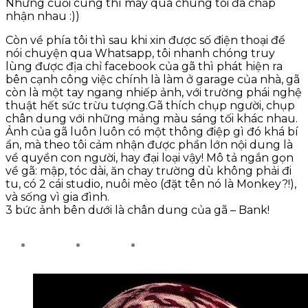
Nhưng cuối cùng thì may quá chúng tôi đã chấp
nhận nhau :))
Còn về phía tôi thì sau khi xin được số điện thoại để
nói chuyện qua Whatsapp, tôi nhanh chóng truy
lùng được địa chỉ facebook của gã thì phát hiện ra
bên cạnh công việc chính là làm ở garage của nhà, gã
còn là một tay ngang nhiếp ảnh, với trường phái nghệ
thuật hết sức trừu tượng.Gã thích chụp người, chụp
chân dung với những mảng màu sáng tối khác nhau.
Ảnh của gã luôn luôn có một thông điệp gì đó khá bí
ẩn, mà theo tôi cảm nhận được phần lớn nội dung là
về quyền con người, hay đại loại vậy! Mô tả ngắn gọn
về gã: mập, tóc dài, ăn chay trường dù không phải đi
tu, có 2 cái studio, nuôi mèo (đặt tên nó là Monkey?!),
và sống vì gia đình.
3 bức ảnh bên dưới là chân dung của gã – Bank!