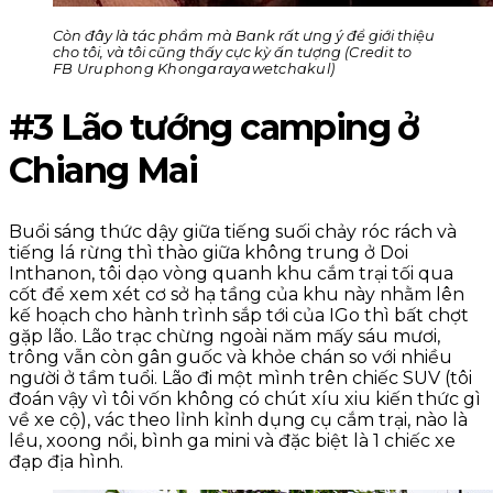
Còn đây là tác phẩm mà Bank rất ưng ý để giới thiệu
cho tôi, và tôi cũng thấy cực kỳ ấn tượng
(Credit to
FB Uruphong Khongarayawetchakul)
#3 Lão tướng camping ở
Chiang Mai
Buổi sáng thức dậy giữa tiếng suối chảy róc rách và
tiếng lá rừng thì thào giữa không trung ở Doi
Inthanon, tôi dạo vòng quanh khu cắm trại tối qua
cốt để xem xét cơ sở hạ tầng của khu này nhằm lên
kế hoạch cho hành trình sắp tới của IGo thì bất chợt
gặp lão. Lão trạc chừng ngoài năm mấy sáu mươi,
trông vẫn còn gân guốc và khỏe chán so với nhiều
người ở tầm tuổi. Lão đi một mình trên chiếc SUV (tôi
đoán vậy vì tôi vốn không có chút xíu xiu kiến thức gì
về xe cộ), vác theo lỉnh kỉnh dụng cụ cắm trại, nào là
lều, xoong nồi, bình ga mini và đặc biệt là 1 chiếc xe
đạp địa hình.