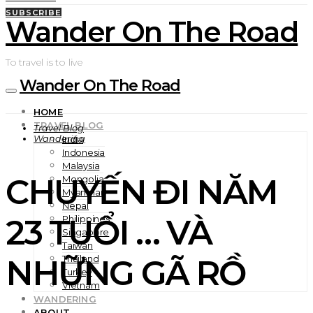
SUBSCRIBE
Wander On The Road
To travel is to live
Wander On The Road
HOME
TRAVEL BLOG
Travel Blog
Wandering
India
Indonesia
Malaysia
CHUYẾN ĐI NĂM
Mongolia
Myanmar
Nepal
23 TUỔI … VÀ
Philippines
Singapore
Taiwan
NHỮNG GÃ RỒ
Thailand
Turkey
Vietnam
WANDERING
ABOUT