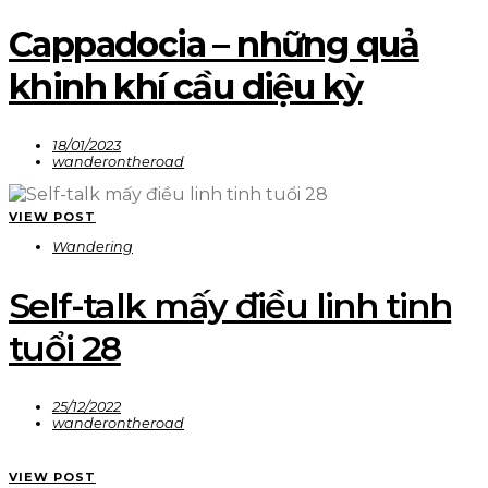
Cappadocia – những quả
khinh khí cầu diệu kỳ
18/01/2023
wanderontheroad
VIEW POST
Wandering
Self-talk mấy điều linh tinh
tuổi 28
25/12/2022
wanderontheroad
VIEW POST