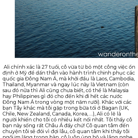
Ali chính xác là 27 tuổi, cô vừa từ bỏ một công việc ổn
định ở Mỹ để dấn thân vào hành trình chinh phục các
quốc gia Đông Nam Á, mà khởi đầu là Laos, Cambodia,
Thailand, Myanmar và ngay lúc này là Vietnam (còn
sau đó nữa thì Ali cũng chưa biết, có thể là Malaysia
hay Philippines gì đó cho đến khi đi hết các nước
Đông Nam Á trong vòng một năm rưỡi). Khác với các
bạn Tây khác mà tôi gặp trong bữa tối ở Bagan (UK,
Chile, New Zealand, Canada, Korea, …), Ali có lẽ là
người khiến cho tôi có nhiều kết nối nhất. Tôi thấy cô
bạn này sống rất Châu Á đấy chứ! Cô quan tâm đến
chuyện tôi sẽ đói vì đợi lâu, cô quan tâm khi thấy tôi
ngồi im lặng trong bàn, cô luôn ủng hộ và lắng nghe