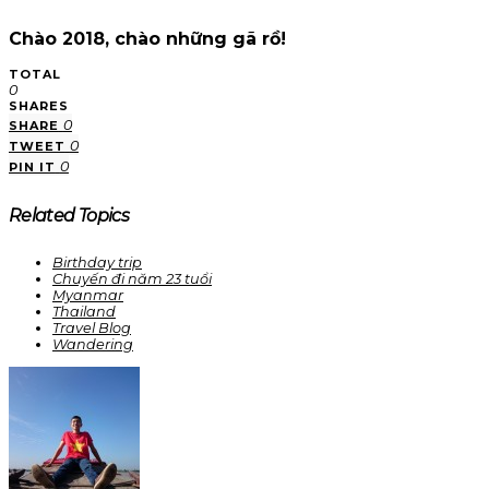
Chào 2018, chào những gã rồ!
TOTAL
0
SHARES
0
SHARE
0
TWEET
0
PIN IT
Related Topics
Birthday trip
Chuyến đi năm 23 tuổi
Myanmar
Thailand
Travel Blog
Wandering