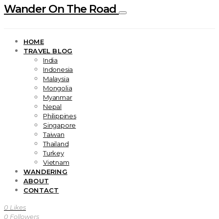
Wander On The Road
HOME
TRAVEL BLOG
India
Indonesia
Malaysia
Mongolia
Myanmar
Nepal
Philippines
Singapore
Taiwan
Thailand
Turkey
Vietnam
WANDERING
ABOUT
CONTACT
0
Likes
0
Followers