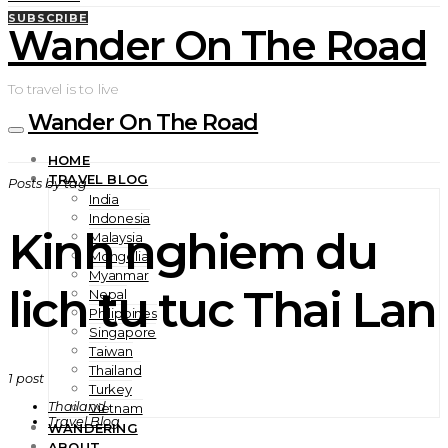
SUBSCRIBE
Wander On The Road
To travel is to live
Wander On The Road
HOME
TRAVEL BLOG
Posts by tag
India
Indonesia
Kinh nghiem du
Malaysia
Mongolia
Myanmar
lich tu tuc Thai Lan
Nepal
Philippines
Singapore
Taiwan
Thailand
1 post
Turkey
Thailand
Vietnam
Travel Blog
WANDERING
ABOUT