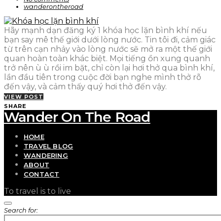
wanderontheroad
Hãy mạnh dạn đăng ký 1 khóa học lặn bình khí nếu
bạn say mê thế giới dưới lòng nước. Tin tôi đi, cảm giác
từ trên cạn nhảy vào lòng nước sẽ mở ra một thế giới
quan hoàn toàn khác biệt. Mọi tiếng ồn xung quanh
trở nên ù ù rồi im bặt, chỉ còn lại hơi thở qua bình khí,
lần đầu tiên trong cuộc đời bạn nghe mình thở rõ
đến vậy, và cảm thấy quý hơi thở đến vậy.
VIEW POST
SHARE
Wander On The Road
HOME
TRAVEL BLOG
WANDERING
ABOUT
CONTACT
To travel is to live
Search for: