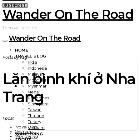
SUBSCRIBE
Wander On The Road
To travel is to live
Wander On The Road
HOME
TRAVEL BLOG
Posts by tag
India
Indonesia
Lặn bình khí ở Nha
Malaysia
Mongolia
Myanmar
Trang
Nepal
Philippines
Singapore
Taiwan
Thailand
1 post
Turkey
Travel Blog
Vietnam
Vietnam
WANDERING
Wandering
ABOUT