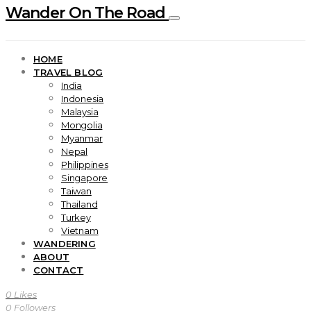
Wander On The Road
HOME
TRAVEL BLOG
India
Indonesia
Malaysia
Mongolia
Myanmar
Nepal
Philippines
Singapore
Taiwan
Thailand
Turkey
Vietnam
WANDERING
ABOUT
CONTACT
0
Likes
0
Followers