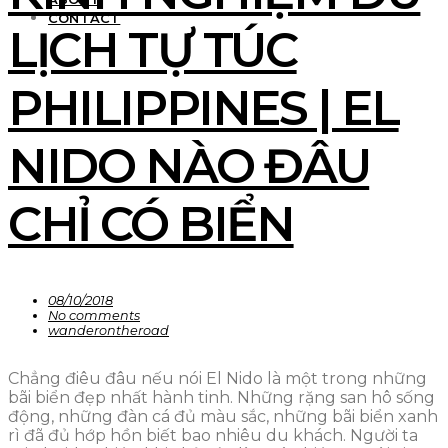
CONTACT
LỊCH TỰ TÚC
PHILIPPINES | EL
NIDO NÀO ĐÂU
CHỈ CÓ BIỂN
08/10/2018
No comments
wanderontheroad
Chẳng điêu đâu nếu nói El Nido là một trong những
bãi biển đẹp nhất hành tinh. Những rặng san hô sống
động, những đàn cá đủ màu sắc, những bãi biển xanh
rì đã đủ hớp hồn biết bao nhiêu du khách. Người ta