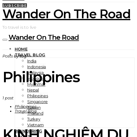
SUBSCRIBE
Wander On The Road
To travel is to live
Wander On The Road
HOME
TRAVEL BLOG
Posts by tag
India
Indonesia
Philippines
Malaysia
Mongolia
Myanmar
Nepal
Philippines
1 post
Singapore
Philippines
Taiwan
Travel Blog
Thailand
Turkey
Vietnam
KINH NGHIỆM DU
WANDERING
ABOUT