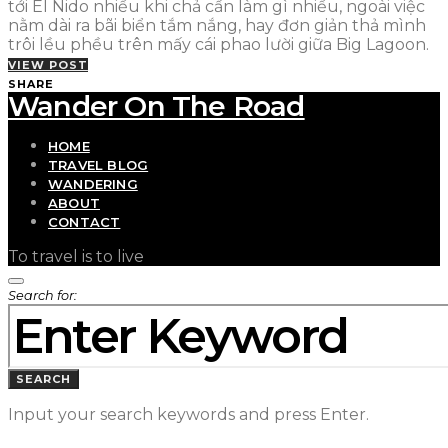
tới El Nido nhiều khi chả cần làm gì nhiều, ngoài việc
nằm dài ra bãi biển tắm nắng, hay đơn giản thả mình
trôi lều phều trên mấy cái phao lười giữa Big Lagoon.
VIEW POST
SHARE
Wander On The Road
HOME
TRAVEL BLOG
WANDERING
ABOUT
CONTACT
To travel is to live
Search for:
SEARCH
Input your search keywords and press Enter.