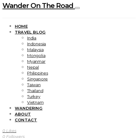
Wander On The Road
HOME
TRAVEL BLOG
India
Indonesia
Malaysia
Mongolia
Myanmar
Nepal
Philippines
Singapore
Taiwan
Thailand
Turkey
Vietnam
WANDERING
ABOUT
CONTACT
0
Likes
0
Followers