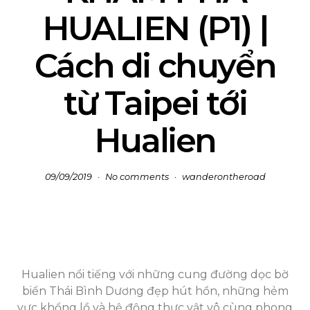
HUALIEN (P1) |
Cách di chuyển
từ Taipei tới
Hualien
09/09/2019
No comments
wanderontheroad
Hualien nổi tiếng với những cung đường dọc bờ
biển Thái Bình Dương đẹp hút hồn, những hẻm
vực khổng lồ và hệ động thực vật vô cùng phong