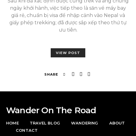
Sau khi đã xác định được cung trek và áng chừng
ngày khởi hành, việc tiếp theo là săn vé máy bay
giá rẻ, chuẩn bị visa để nhập cảnh vào Nepal và
giấy phép trekking; đã được sắp xếp theo thứ tự
ưu tiên.
VIEW POST
SHARE
Wander On The Road
HOME
TRAVEL BLOG
WANDERING
ABOUT
CONTACT