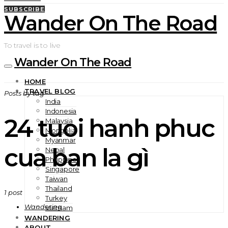
SUBSCRIBE
Wander On The Road
To travel is to live
Wander On The Road
HOME
TRAVEL BLOG
Posts by tag
India
Indonesia
24 tuoi hanh phuc
Malaysia
Mongolia
Myanmar
cua ban la gì
Nepal
Philippines
Singapore
Taiwan
Thailand
1 post
Turkey
Wandering
Vietnam
WANDERING
ABOUT