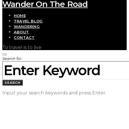
Wander On The Road
HOME
TRAVEL BLOG
WANDERING
ABOUT
CONTACT
To travel is to live
Search for:
SEARCH
Input your search keywords and press Enter.