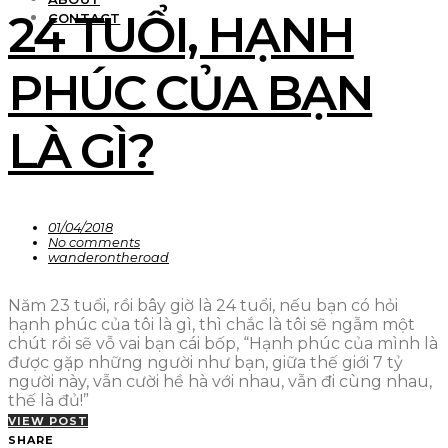
24 TUỔI, HẠNH
CONTACT
PHÚC CỦA BẠN
LÀ GÌ?
01/04/2018
No comments
wanderontheroad
Năm 23 tuổi, rồi bây giờ là 24 tuổi, nếu bạn có hỏi
hạnh phúc của tôi là gì, thì chắc là tôi sẽ ngẫm một
chút rồi sẽ vỗ vai bạn cái bốp, “Hạnh phúc của mình là
được gặp những người như bạn, giữa thế giới 7 tỷ
người này, vẫn cười hề hà với nhau, vẫn đi cùng nhau,
thế là đủ!”
VIEW POST
SHARE