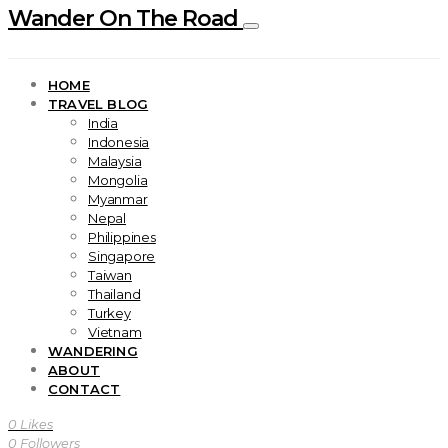
Wander On The Road
HOME
TRAVEL BLOG
India
Indonesia
Malaysia
Mongolia
Myanmar
Nepal
Philippines
Singapore
Taiwan
Thailand
Turkey
Vietnam
WANDERING
ABOUT
CONTACT
0
Likes
0
Followers