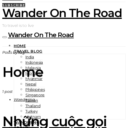
SUBSCRIBE
Wander On The Road
To travel is to live
Wander On The Road
HOME
TRAVEL BLOG
Posts by tag
India
Indonesia
Home
Malaysia
Mongolia
Myanmar
Nepal
Philippines
1 post
Singapore
Wandering
Taiwan
Thailand
Turkey
Những cuộc gọi
Vietnam
WANDERING
ABOUT