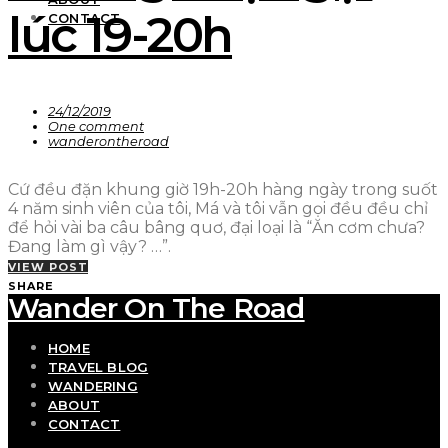
lúc 19-20h
CONTACT
24/12/2019
One comment
wanderontheroad
Cứ đều đặn khung giờ 19h-20h hàng ngày trong suốt
4 năm sinh viên của tôi, Má và tôi vẫn gọi đều đều chỉ
để hỏi vài ba câu bâng quơ, đại loại là “Ăn cơm chưa?
Đang làm gì vậy? …”.
VIEW POST
SHARE
Wander On The Road
HOME
TRAVEL BLOG
WANDERING
ABOUT
CONTACT