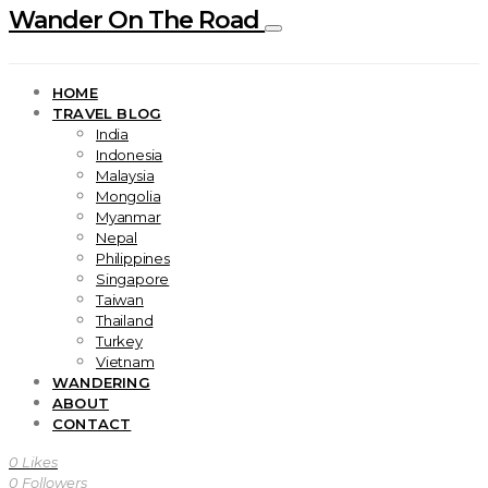
Wander On The Road
HOME
TRAVEL BLOG
India
Indonesia
Malaysia
Mongolia
Myanmar
Nepal
Philippines
Singapore
Taiwan
Thailand
Turkey
Vietnam
WANDERING
ABOUT
CONTACT
0
Likes
0
Followers