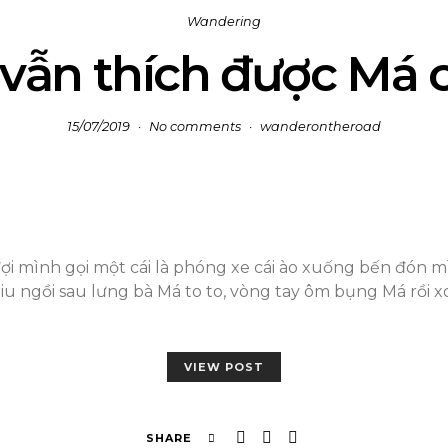
Wandering
vẫn thích được Má 
15/07/2019
No comments
wanderontheroad
đợi mình gọi một cái là phóng xe cái ào xuống bến đón 
 xiu ngồi sau lưng bà Má to to, vòng tay ôm bụng Má rồi
VIEW POST
SHARE