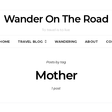
Wander On The Road
To travel is to live
HOME
TRAVEL BLOG
WANDERING
ABOUT
CO
Posts by tag
Mother
1 post