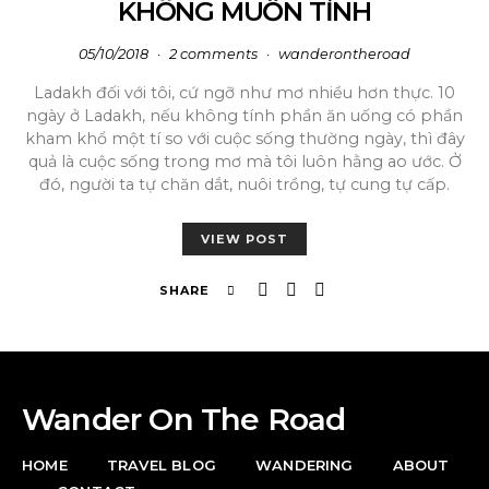
KHÔNG MUỐN TỈNH
05/10/2018
2 comments
wanderontheroad
Ladakh đối với tôi, cứ ngỡ như mơ nhiều hơn thực. 10
ngày ở Ladakh, nếu không tính phần ăn uống có phần
kham khổ một tí so với cuộc sống thường ngày, thì đây
quả là cuộc sống trong mơ mà tôi luôn hằng ao ước. Ở
đó, người ta tự chăn dắt, nuôi trồng, tự cung tự cấp.
VIEW POST
SHARE
Wander On The Road
HOME
TRAVEL BLOG
WANDERING
ABOUT