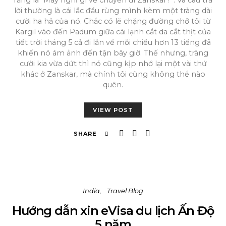
rằng là “Mày nghĩ gì về chuyến đi Zanskar?”. Và câu trả
lời thường là cái lắc đầu rùng mình kèm một tràng dài
cười ha hả của nó. Chắc có lẽ chặng đường chở tôi từ
Kargil vào đến Padum giữa cái lạnh cắt da cắt thịt của
tiết trời tháng 5 cả đi lẫn về mỗi chiều hơn 13 tiếng đã
khiến nó ám ảnh đến tận bây giờ. Thế nhưng, tràng
cười kia vừa dứt thì nó cũng kịp nhớ lại một vài thứ
khác ở Zanskar, mà chính tôi cũng không thể nào
quên.
VIEW POST
SHARE
India
Travel Blog
Hướng dẫn xin eVisa du lịch Ấn Độ
5 năm