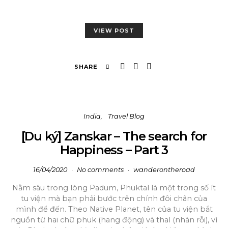
VIEW POST
SHARE
India
Travel Blog
[Du ký] Zanskar – The search for
Happiness – Part 3
16/04/2020
No comments
wanderontheroad
Nằm sâu trong lòng Padum, Phuktal là một trong số ít
tu viện mà bạn phải bước trên chính đôi chân của
mình để đến. Theo Native Planet, tên của tu viện bắt
nguồn từ hai chữ phuk (hang động) và thal (nhàn rỗi), vì