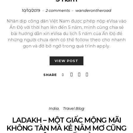
10/10/2019
2 comments
wanderontheroad
Nhân dịp công dân Việt Nam được phép nộp eVisa vào
Ấn Độ với thời hạn lên đến 5 năm, mình cũng chia sẻ
bài hướng dẫn xin eVisa du lịch 5 năm của Ấn Độ để
những người chưa rành có thể follow theo cho nhanh
gọn và đỡ bỡ ngỡ trong quá trình apply.
VIEW POST
SHARE
India
Travel Blog
LADAKH – MỘT GIẤC MỘNG MÃI
KHÔNG TÀN MÀ KẺ NẰM MƠ CŨNG