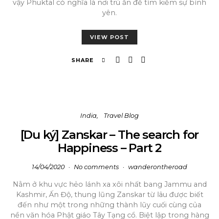
vậy Phuktal có nghĩa là nơi trú ẩn để tìm kiếm sự bình
yên.
VIEW POST
SHARE
India
Travel Blog
[Du ký] Zanskar – The search for
Happiness – Part 2
14/04/2020
No comments
wanderontheroad
Nằm ở khu vực hẻo lánh xa xôi nhất bang Jammu and
Kashmir, Ấn Độ, thung lũng Zanskar từ lâu được biết
đến như một trong những thành lũy cuối cùng của
nền văn hóa Phật giáo Tây Tạng cổ. Biệt lập trong hàng