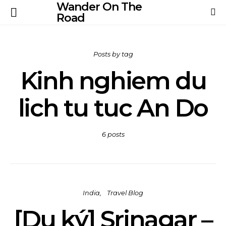
Wander On The
Road
Posts by tag
Kinh nghiem du
lich tu tuc An Do
6 posts
India
Travel Blog
[Du ký] Srinagar –