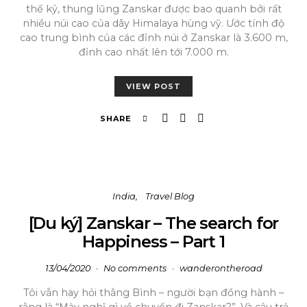
thế kỷ, thung lũng Zanskar được bao quanh bởi rất
nhiều núi cao của dãy Himalaya hùng vỹ. Ước tính độ
cao trung bình của các đỉnh núi ở Zanskar là 3.600 m,
đỉnh cao nhất lên tới 7.000 m.
VIEW POST
SHARE
India
Travel Blog
[Du ký] Zanskar – The search for
Happiness – Part 1
13/04/2020
No comments
wanderontheroad
Tôi vẫn hay hỏi thằng Bình – người bạn đồng hành –