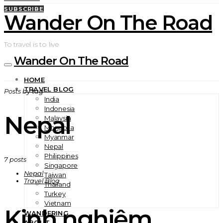
SUBSCRIBE
Wander On The Road
To travel is to live
Wander On The Road
HOME
TRAVEL BLOG
Posts by tag
India
Indonesia
Nepal
Malaysia
Mongolia
Myanmar
Nepal
Philippines
7 posts
Singapore
Nepal
Taiwan
Travel Blog
Thailand
Turkey
Vietnam
Kinh nghiệm
WANDERING
ABOUT