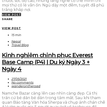
thuốc sốc độ cao, nhưng lắng nghe cơ thể mình thì
mọi thứ có lẽ vẫn ổn. Ngủ dậy một đêm, tuyết đã phủ
trắng khắp nơi.
VIEW POST
SHARE
VIEW POST
15 min
Nepal
Travel Blog
Kinh nghiệm chinh phục Everest
Base Camp (P4) | Du ký Ngày 3 +
Ngày 4
27/05/2021
No comments
wanderontheroad
Namche Bazar càng lên cao nhìn càng đẹp. Cả thị
trấn cứ bé dần bé dần trong tầm mắt. Sau khi tham
quan Bảo tàng Văn hóa Sherpa và chụp ảnh chán chê
ở Vườn quốc gia; 5 người quay trở về teahouse để