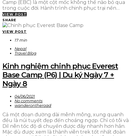
Camp (EBC) là một cột mốc không thể nào bỏ qua
trong cuộc đời. Hành trình chinh phục trại nền…
VIEW POST
SHARE
VIEW POST
17 min
Nepal
Travel Blog
Kinh nghiệm chinh phục Everest
Base Camp (P6) | Du ký Ngày 7 +
Ngày 8
04/06/2021
No comments
wanderontheroad
Cả một đoạn đường dài mênh mông, xung quanh
đều là núi tuyết đẹp đến choáng ngợp. Chỉ có tôi và
Dil nên tốc độ di chuyển được đẩy nhanh hơn hẳn.
Mặc dù được xem là thành viên trek tốt nhất đoàn