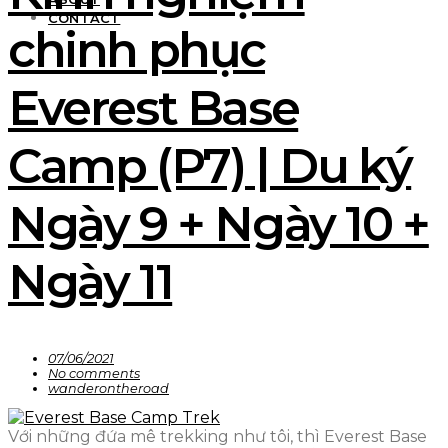
CONTACT
chinh phục
Everest Base
Camp (P7) | Du ký
Ngày 9 + Ngày 10 +
Ngày 11
07/06/2021
No comments
wanderontheroad
Với những đứa mê trekking như tôi, thì Everest Base