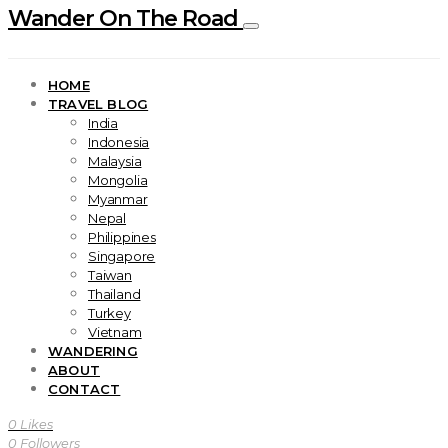
Wander On The Road
HOME
TRAVEL BLOG
India
Indonesia
Malaysia
Mongolia
Myanmar
Nepal
Philippines
Singapore
Taiwan
Thailand
Turkey
Vietnam
WANDERING
ABOUT
CONTACT
0
Likes
0
Followers