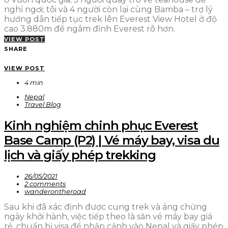
nghỉ ngơi; tôi và 4 người còn lại cùng Bamba – trợ lý
hướng dẫn tiếp tục trek lên Everest View Hotel ở độ
cao 3.880m để ngắm đỉnh Everest rõ hơn.
VIEW POST
SHARE
VIEW POST
4 min
Nepal
Travel Blog
Kinh nghiệm chinh phục Everest
Base Camp (P2) | Vé máy bay, visa du
lịch và giấy phép trekking
26/05/2021
2 comments
wanderontheroad
Sau khi đã xác định được cung trek và áng chừng
ngày khởi hành, việc tiếp theo là săn vé máy bay giá
rẻ, chuẩn bị visa để nhập cảnh vào Nepal và giấy phép