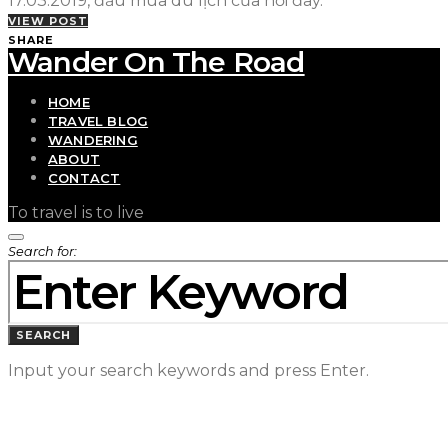
17.03.2019, đầu mùa du lịch của nơi đây.
VIEW POST
SHARE
Wander On The Road
HOME
TRAVEL BLOG
WANDERING
ABOUT
CONTACT
To travel is to live
Search for:
SEARCH
Input your search keywords and press Enter.