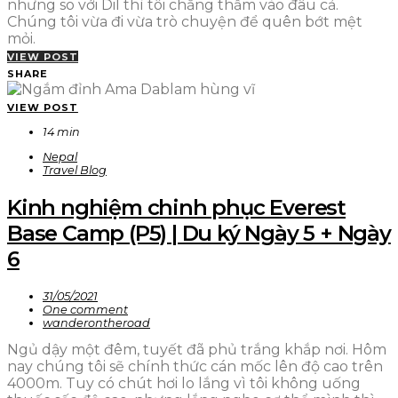
nhưng so với Dil thì tôi chẳng thấm vào đâu cả.
Chúng tôi vừa đi vừa trò chuyện để quên bớt mệt
mỏi.
VIEW POST
SHARE
VIEW POST
14 min
Nepal
Travel Blog
Kinh nghiệm chinh phục Everest
Base Camp (P5) | Du ký Ngày 5 + Ngày
6
31/05/2021
One comment
wanderontheroad
Ngủ dậy một đêm, tuyết đã phủ trắng khắp nơi. Hôm
nay chúng tôi sẽ chính thức cán mốc lên độ cao trên
4000m. Tuy có chút hơi lo lắng vì tôi không uống