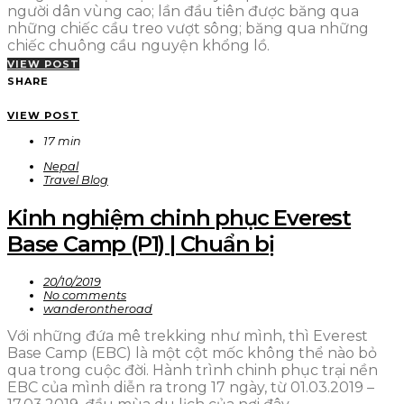
người dân vùng cao; lần đầu tiên được băng qua
những chiếc cầu treo vượt sông; băng qua những
chiếc chuông cầu nguyện khổng lồ.
VIEW POST
SHARE
VIEW POST
17 min
Nepal
Travel Blog
Kinh nghiệm chinh phục Everest
Base Camp (P1) | Chuẩn bị
20/10/2019
No comments
wanderontheroad
Với những đứa mê trekking như mình, thì Everest
Base Camp (EBC) là một cột mốc không thể nào bỏ
qua trong cuộc đời. Hành trình chinh phục trại nền
EBC của mình diễn ra trong 17 ngày, từ 01.03.2019 –