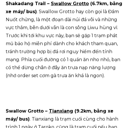
Shakadang Trail –
Swallow Grotto
(6.7km, bằng
xe máy/ bus)
. Swallow Grotto hay còn gọi là Đầm
Nuốt chửng, là một đoạn dài núi đá vôi và những
vực thẳm, bên dưới vẫn là con sông Liwu hùng vĩ.
Trước khi tới khu vực này, bạn sẽ gặp 1 trạm phát
mũ bảo hộ miễn phí dành cho khách tham quan,
tránh trường hợp bị đá rơi nguy hiểm đến tính
mạng. Phía cuối đường có 1 quán ăn nho nhỏ, bạn
có thể dừng chân ở đây ăn trưa nạp năng lượng
(nhớ order set cơm gà trưa ăn khá là ngon).
Swallow Grotto –
Tianxiang
(9.2km, bằng xe
máy/ bus)
. Tianxiang là trạm cuối cùng cho hành
trình 1 ngày ở Taroko, cũng là trạm cuối nếu bạn