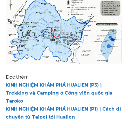
Đọc thêm:
KINH NGHIỆM KHÁM PHÁ HUALIEN (P3) |
Trekking và Camping ở Công viên quốc gia
Taroko
KINH NGHIỆM KHÁM PHÁ HUALIEN (P1) | Cách di
chuyển từ Taipei tới Hualien