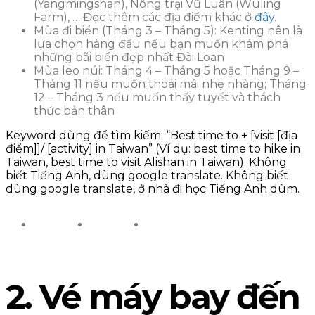
(Yangmingshan), Nông trại Vũ Luân (Wuling
Farm), … Đọc thêm các địa điểm khác ở
đây
.
Mùa đi biển (Tháng 3 – Tháng 5): Kenting nên là
lựa chọn hàng đầu nếu bạn muốn khám phá
những bãi biển đẹp nhất Đài Loan
Mùa leo núi: Tháng 4 – Tháng 5 hoặc Tháng 9 –
Tháng 11 nếu muốn thoải mái nhẹ nhàng; Tháng
12 – Tháng 3 nếu muốn thấy tuyết và thách
thức bản thân
Keyword dùng để tìm kiếm: “Best time to + [visit [địa
điểm]]/ [activity] in Taiwan” (Ví dụ: best time to hike in
Taiwan, best time to visit Alishan in Taiwan). Không
biết Tiếng Anh, dùng google translate. Không biết
dùng google translate, ở nhà đi học Tiếng Anh dùm.
2. Vé máy bay đến