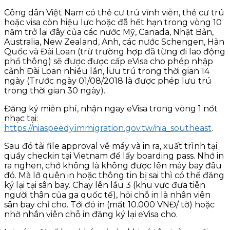
Công dân Việt Nam có thẻ cư trú vĩnh viễn, thẻ cư trú
hoặc visa còn hiệu lực hoặc đã hết hạn trong vòng 10
năm trở lại đây của các nước Mỹ, Canada, Nhật Bản,
Australia, New Zealand, Anh, các nước Schengen, Hàn
Quốc và Đài Loan (trừ trường hợp đã từng đi lao động
phổ thông) sẽ được được cấp eVisa cho phép nhập
cảnh Đài Loan nhiều lần, lưu trú trong thời gian 14
ngày (Trước ngày 01/08/2018 là được phép lưu trú
trong thời gian 30 ngày).
Đăng ký miễn phí, nhận ngay eVisa trong vòng 1 nốt
nhạc tại:
https://niaspeedy.immigration.gov.tw/nia_southeast
.
Sau đó tải file approval về máy và in ra, xuất trình tại
quầy checkin tại Vietnam để lấy boarding pass. Nhớ in
ra nghen, chớ không là không được lên máy bay đâu
đó. Mà lỡ quên in hoặc thông tin bị sai thì có thể đăng
ký lại tại sân bay. Chạy lên lầu 3 (khu vực đưa tiễn
người thân của ga quốc tế), hỏi chỗ in là nhân viên
sân bay chỉ cho. Tới đó in (mất 10.000 VNĐ/ tờ) hoặc
nhờ nhân viên chỗ in đăng ký lại eVisa cho.