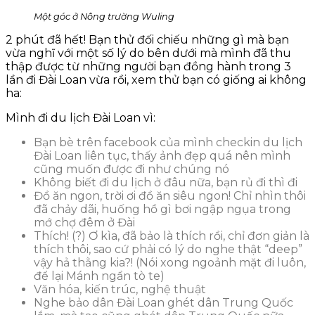
Một góc ở Nông trường Wuling
2 phút đã hết! Bạn thử đối chiếu những gì mà bạn
vừa nghĩ với một số lý do bên dưới mà mình đã thu
thập được từ những người bạn đồng hành trong 3
lần đi Đài Loan vừa rồi, xem thử bạn có giống ai không
ha:
Mình đi du lịch Đài Loan vì:
Bạn bè trên facebook của mình checkin du lịch
Đài Loan liên tục, thấy ảnh đẹp quá nên mình
cũng muốn được đi như chúng nó
Không biết đi du lịch ở đâu nữa, bạn rủ đi thì đi
Đồ ăn ngon, trời ơi đồ ăn siêu ngon! Chỉ nhìn thôi
đã chảy dãi, huống hồ gì bơi ngập ngụa trong
mớ chợ đêm ở Đài
Thích! (?) Ơ kìa, đã bảo là thích rồi, chỉ đơn giản là
thích thôi, sao cứ phải có lý do nghe thật “deep”
vậy hả thằng kia?! (Nói xong ngoảnh mặt đi luôn,
để lại Mánh ngẩn tò te)
Văn hóa, kiến trúc, nghệ thuật
Nghe bảo dân Đài Loan ghét dân Trung Quốc