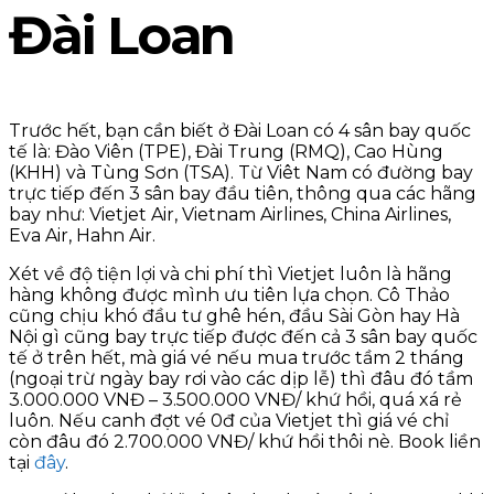
Đài Loan
Trước hết, bạn cần biết ở Đài Loan có 4 sân bay quốc
tế là: Đào Viên (TPE), Đài Trung (RMQ), Cao Hùng
(KHH) và Tùng Sơn (TSA). Từ Viêt Nam có đường bay
trực tiếp đến 3 sân bay đầu tiên, thông qua các hãng
bay như: Vietjet Air, Vietnam Airlines, China Airlines,
Eva Air, Hahn Air.
Xét về độ tiện lợi và chi phí thì Vietjet luôn là hãng
hàng không được mình ưu tiên lựa chọn. Cô Thảo
cũng chịu khó đầu tư ghê hén, đầu Sài Gòn hay Hà
Nội gì cũng bay trực tiếp được đến cả 3 sân bay quốc
tế ở trên hết, mà giá vé nếu mua trước tầm 2 tháng
(ngoại trừ ngày bay rơi vào các dịp lễ) thì đâu đó tầm
3.000.000 VNĐ – 3.500.000 VNĐ/ khứ hồi, quá xá rẻ
luôn. Nếu canh đợt vé 0đ của Vietjet thì giá vé chỉ
còn đâu đó 2.700.000 VNĐ/ khứ hồi thôi nè. Book liền
tại
đây
.