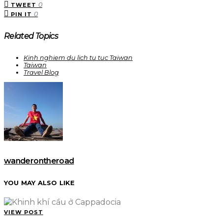
0
TWEET
0
PIN IT
Related Topics
Kinh nghiem du lich tu tuc Taiwan
Taiwan
Travel Blog
wanderontheroad
YOU MAY ALSO LIKE
VIEW POST