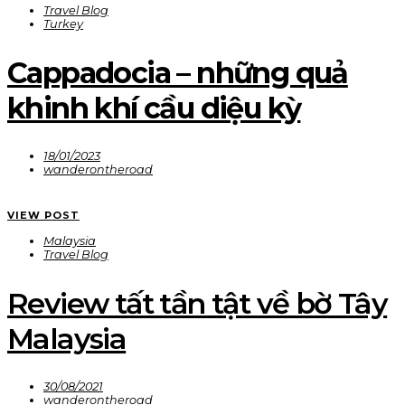
Travel Blog
Turkey
Cappadocia – những quả
khinh khí cầu diệu kỳ
18/01/2023
wanderontheroad
VIEW POST
Malaysia
Travel Blog
Review tất tần tật về bờ Tây
Malaysia
30/08/2021
wanderontheroad