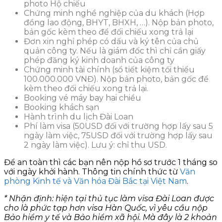
photo Hộ chiếu
Chứng minh nghề nghiệp của du khách (Hợp
đồng lao động, BHYT, BHXH, …). Nộp bản photo,
bản gốc kèm theo để đối chiếu xong trả lại
Đơn xin nghỉ phép có dấu và ký tên của chủ
quản công ty. Nếu là giám đốc thì chỉ cần giấy
phép đăng ký kinh doanh của công ty
Chứng minh tài chính (sổ tiết kiệm tối thiểu
100.000.000 VNĐ). Nộp bản photo, bản gốc để
kèm theo đối chiếu xong trả lại.
Booking vé máy bay hai chiều
Booking khách sạn
Hành trình du lịch Đài Loan
Phí làm visa (50USD đối với trường hợp lấy sau 5
ngày làm việc, 75USD đối với trường hợp lấy sau
2 ngày làm việc). Lưu ý: chỉ thu USD.
Để an toàn thì các bạn nên nộp hồ sơ trước 1 tháng so
với ngày khởi hành. Thông tin chính thức từ
Văn
phòng Kinh tế và Văn hóa Đài Bắc tại Việt Nam
.
* Nhận định: hiện tại thủ tục làm visa Đài Loan được
cho là phức tạp hơn visa Hàn Quốc, vì yêu cầu nộp
Bảo hiểm y tế và Bảo hiểm xã hội. Mà đây là 2 khoản