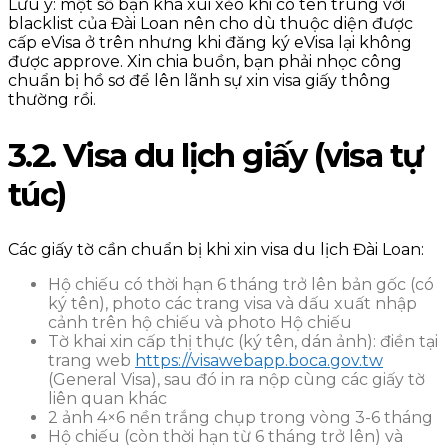
Lưu ý: một số bạn khá xui xẻo khi có tên trùng với
blacklist của Đài Loan nên cho dù thuộc diện được
cấp eVisa ở trên nhưng khi đăng ký eVisa lại không
được approve. Xin chia buồn, bạn phải nhọc công
chuẩn bị hồ sơ để lên lãnh sự xin visa giấy thông
thường rồi.
3.2. Visa du lịch giấy (visa tự
túc)
Các giấy tờ cần chuẩn bị khi xin visa du lịch Đài Loan:
Hộ chiếu có thời hạn 6 tháng trở lên bản gốc (có
ký tên), photo các trang visa và dấu xuất nhập
cảnh trên hộ chiếu và photo Hộ chiếu
Tờ khai xin cấp thị thực (ký tên, dán ảnh): điền tại
trang web
https://visawebapp.boca.gov.tw
(General Visa), sau đó in ra nộp cùng các giấy tờ
liên quan khác
2 ảnh 4×6 nền trắng chụp trong vòng 3-6 tháng
Hộ chiếu (còn thời hạn từ 6 tháng trở lên) và