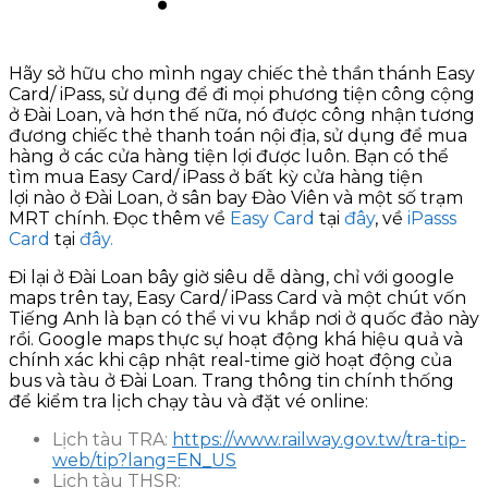
Hãy sở hữu cho mình ngay chiếc thẻ thần thánh Easy
Card/ iPass, sử dụng để đi mọi phương tiện công cộng
ở Đài Loan, và hơn thế nữa, nó được công nhận tương
đương chiếc thẻ thanh toán nội địa, sử dụng để mua
hàng ở các cửa hàng tiện lợi được luôn. Bạn có thể
tìm mua Easy Card/ iPass ở bất kỳ cửa hàng tiện
lợi nào ở Đài Loan, ở sân bay Đào Viên và một số trạm
MRT chính. Đọc thêm về
Easy Card
tại
đây
, về
iPasss
Card
tại
đây.
Đi lại ở Đài Loan bây giờ siêu dễ dàng, chỉ với google
maps trên tay, Easy Card/ iPass Card và một chút vốn
Tiếng Anh là bạn có thể vi vu khắp nơi ở quốc đảo này
rồi. Google maps thực sự hoạt động khá hiệu quả và
chính xác khi cập nhật real-time giờ hoạt động của
bus và tàu ở Đài Loan. Trang thông tin chính thống
để kiểm tra lịch chạy tàu và đặt vé online:
Lịch tàu TRA:
https://www.railway.gov.tw/tra-tip-
web/tip?lang=EN_US
Lịch tàu THSR: