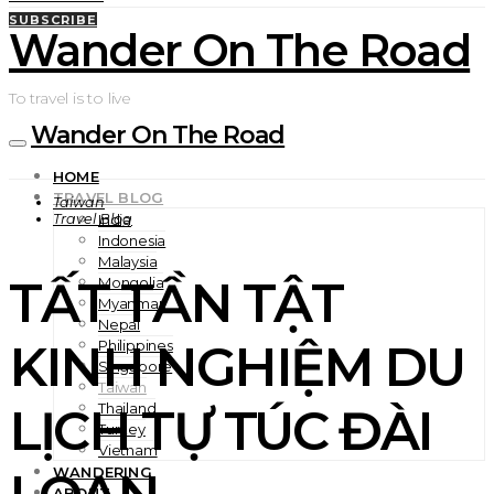
SUBSCRIBE
Wander On The Road
To travel is to live
Wander On The Road
HOME
TRAVEL BLOG
Taiwan
Travel Blog
India
Indonesia
Malaysia
TẤT TẦN TẬT
Mongolia
Myanmar
Nepal
KINH NGHIỆM DU
Philippines
Singapore
Taiwan
LỊCH TỰ TÚC ĐÀI
Thailand
Turkey
Vietnam
WANDERING
ABOUT