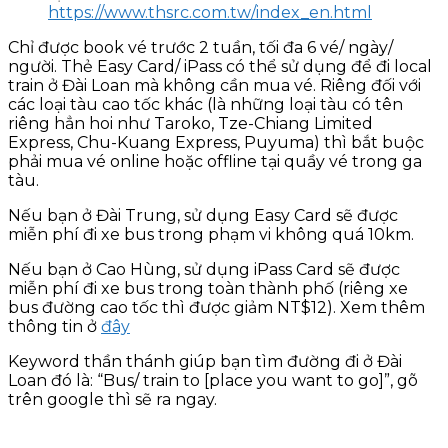
https://www.thsrc.com.tw/index_en.html
Chỉ được book vé trước 2 tuần, tối đa 6 vé/ ngày/
người. Thẻ Easy Card/ iPass có thể sử dụng để đi local
train ở Đài Loan mà không cần mua vé. Riêng đối với
các loại tàu cao tốc khác (là những loại tàu có tên
riêng hẳn hoi như Taroko, Tze-Chiang Limited
Express, Chu-Kuang Express, Puyuma) thì bắt buộc
phải mua vé online hoặc offline tại quầy vé trong ga
tàu.
Nếu bạn ở Đài Trung, sử dụng Easy Card sẽ được
miễn phí đi xe bus trong phạm vi không quá 10km.
Nếu bạn ở Cao Hùng, sử dụng iPass Card sẽ được
miễn phí đi xe bus trong toàn thành phố (riêng xe
bus đường cao tốc thì được giảm NT$12). Xem thêm
thông tin ở
đây
Keyword thần thánh giúp bạn tìm đường đi ở Đài
Loan đó là: “Bus/ train to [place you want to go]”, gõ
trên google thì sẽ ra ngay.