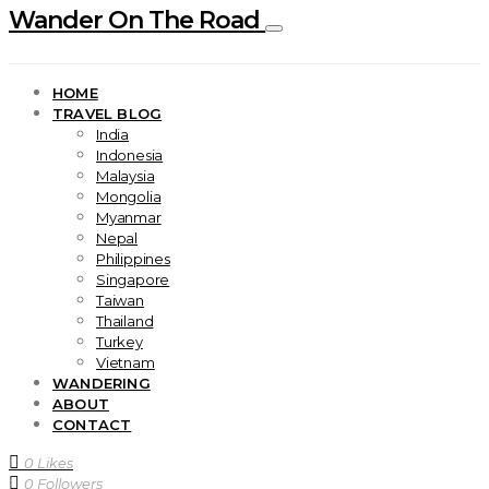
Wander On The Road
HOME
TRAVEL BLOG
India
Indonesia
Malaysia
Mongolia
Myanmar
Nepal
Philippines
Singapore
Taiwan
Thailand
Turkey
Vietnam
WANDERING
ABOUT
CONTACT
0
Likes
0
Followers