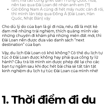
lắm, mà tao cũng ghét dân Trung Quốc nữa,
nên tao qua Đài Loan để nhận anh em (?!)
Giờ Đông Nam Á cũng đi hết mấy nước cần đi rồi,
thì mình lần tiếp qua Đông Á (Đài Loan, Hàn
Quốc, Nhật Bản) vậy
Cho dù lý do của bạn là gì đi nữa, nếu đã là một kẻ
đam mê những trải nghiệm, thích quăng mình vào
những chuyến đi khám phá những miền đất mới, thì
Đài Loan nên được đưa vào danh sách “next
destination” của bạn.
Vậy, du lịch Đài Loan có khó không? Có thể du lịch tự
túc ở Đài Loan được không hay phải qua công ty lữ
hành? Câu trả lời mình xin được phép để lại cho các
bạn tự ngẫm sau khi đọc hết bài chia sẻ tất tần tật
kinh nghiệm du lịch tự túc Đài Loan của mình nhé!
1. Thời điểm đi du